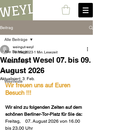
Beitrag
Alle Beiträge
weingut-weyl
Alle Beiträge
19. Mai 2023
1 Min. Lesezeit
Weinfest Wesel 07. bis 09.
Auslieferung
August 2026
Events
Aktualisiert:
3. Feb.
Weinfeste
Wir freuen uns auf Euren 
Besuch !!!
Wir sind zu folgenden Zeiten auf dem 
schönen Berliner-Tor-Platz für Sie da:
Freitag,    07. August 2026 von 16.00 
bis 23.00 Uhr