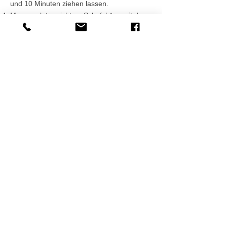
und 10 Minuten ziehen lassen.
Mangosalat anrichten. Schafskäse mit den
Fingern über den Salat bröckeln. Mit
Basilikumblättern garnieren. Dazu
empfehlen wir unseren trockenen Muscaris-
Wein.
Guten Appetit!
Folgt uns auf Facebook &
Instagram:
Impressum |
Datenschutz
|
AGB
| Zahlung &
Versand | Widerrufsbelehrung &
Widerrufsformular
Widerruf