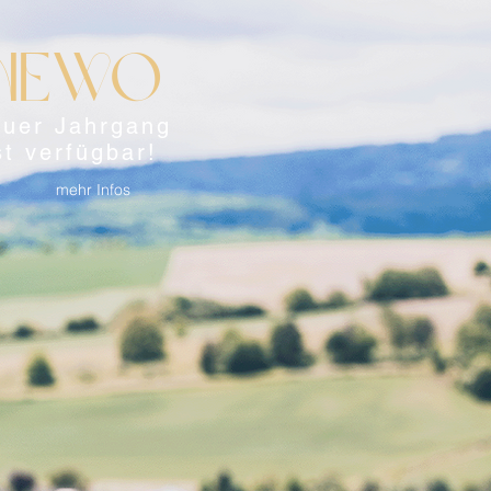
NEWO
uer Jahrgang
st verfügbar!
mehr Infos