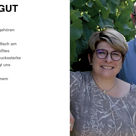
GUT
gehören
llisch am
ößtes
rucksstarke
gt uns
,
inem