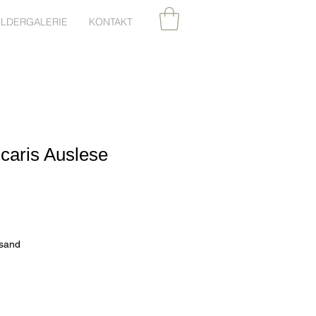
ILDERGALERIE
KONTAKT
caris Auslese
rsand