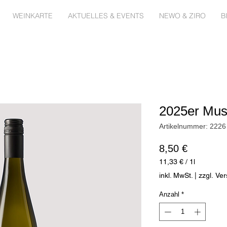
WEINKARTE
AKTUELLES & EVENTS
NEWO & ZIRO
B
2025er Mus
Artikelnummer: 2226
Preis
8,50 €
11,33 €
/
1l
11,33 €
inkl. MwSt.
|
zzgl. Ve
pro
1
Anzahl
*
Liter